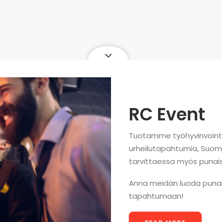
RC Event
Tuotamme työhyvinvointi
urheilutapahtumia, Suome
tarvittaessa myös punai
Anna meidän luoda punai
tapahtumaan!