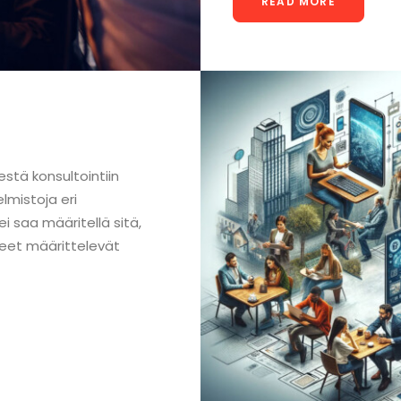
READ MORE
estä konsultointiin
mistoja eri
 saa määritellä sitä,
peet määrittelevät