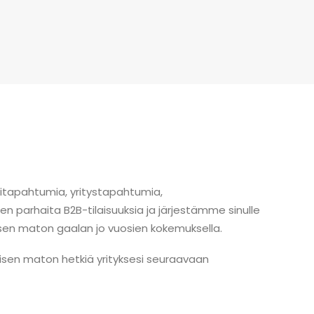
tapahtumia, yritystapahtumia,
n parhaita B2B-tilaisuuksia ja järjestämme sinulle
sen maton gaalan jo vuosien kokemuksella.
sen maton hetkiä yrityksesi seuraavaan