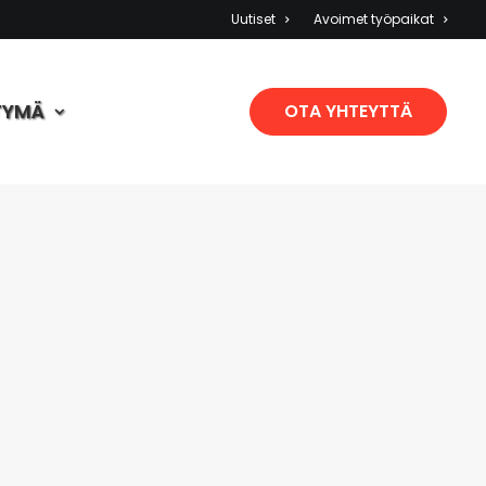
Uutiset
Avoimet työpaikat
TYMÄ
OTA YHTEYTTÄ