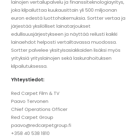
lainojen vertailupalvelu ja finanssiteknologiayritys,
joka kilpailuttaa kuukausittain yli 500 miljoonan
euron edestä luottohakemuksia. Sortter vertaa ja
järjestää yksilölliset lainatarjoukset
edullisuusjärjestykseen ja näyttää reilusti kaikki
lainaehdot helposti vertailtavassa muodossa.
Sortter palvelee yksityisasiakkaiden lisäksi myös
yrityksiä yrityslainojen sekä laskurahoituksen
kilpailutuksessa.
Yhteystiedot:
Red Carpet Film & TV
Paavo Tervonen
Chief Operations Officer
Red Carpet Group
paavo@redcarpetgroup.fi
+358 40 538 1810