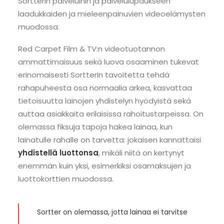
Sortterin palveluihin ja palvelulupaukseen
laadukkaiden ja mieleenpainuvien videoelämysten
muodossa.
Red Carpet Film & TV:n videotuotannon
ammattimaisuus sekä luova osaaminen tukevat
erinomaisesti Sortterin tavoitetta tehdä
rahapuheesta osa normaalia arkea, kasvattaa
tietoisuutta lainojen yhdistelyn hyödyistä sekä
auttaa asiakkaita erilaisissa rahoitustarpeissa. On
olemassa fiksuja tapoja hakea lainaa, kun
lainatulle rahalle on tarvetta: jokaisen kannattaisi
yhdistellä luottonsa
, mikäli niitä on kertynyt
enemmän kuin yksi, esimerkiksi osamaksujen ja
luottokorttien muodossa.
Sortter on olemassa, jotta lainaa ei tarvitse