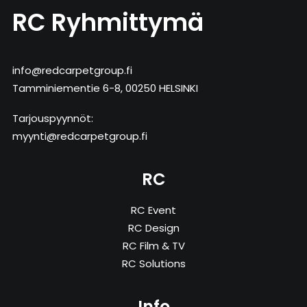
RC Ryhmittymä
info@redcarpetgroup.fi
Tamminiementie 6-8, 00250 HELSINKI
Tarjouspyynnöt:
myynti@redcarpetgroup.fi
RC
RC Event
RC Design
RC Film & TV
RC Solutions
Info