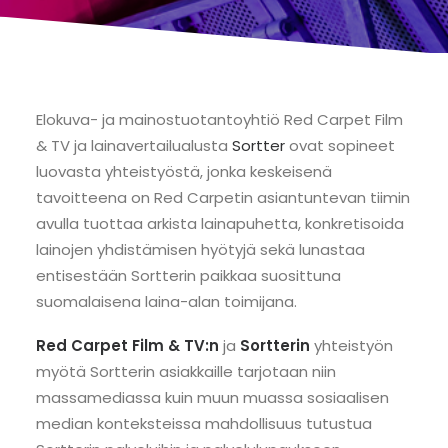
Elokuva- ja mainostuotantoyhtiö Red Carpet Film
& TV ja lainavertailualusta
Sortter
ovat sopineet
luovasta yhteistyöstä, jonka keskeisenä
tavoitteena on Red Carpetin asiantuntevan tiimin
avulla tuottaa arkista lainapuhetta, konkretisoida
lainojen yhdistämisen hyötyjä sekä lunastaa
entisestään Sortterin paikkaa suosittuna
suomalaisena laina-alan toimijana.
Red Carpet Film & TV:n
ja
Sortterin
yhteistyön
myötä Sortterin asiakkaille tarjotaan niin
massamediassa kuin muun muassa sosiaalisen
median konteksteissa mahdollisuus tutustua