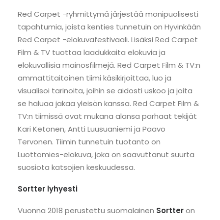
Red Carpet -ryhmittymä järjestää monipuolisesti
tapahtumia, joista kenties tunnetuin on Hyvinkään
Red Carpet -elokuvafestivaali. Lisäksi Red Carpet
Film & TV tuottaa laadukkaita elokuvia ja
elokuvallisia mainosfilmejä. Red Carpet Film & TV:n
ammattitaitoinen tiimi käsikirjoittaa, luo ja
visualisoi tarinoita, joihin se aidosti uskoo ja joita
se haluaa jakaa yleisön kanssa. Red Carpet Film &
TV:n tiimissä ovat mukana alansa parhaat tekijät
Kari Ketonen, Antti Luusuaniemi ja Paavo
Tervonen. Tiimin tunnetuin tuotanto on
Luottomies-elokuva, joka on saavuttanut suurta
suosiota katsojien keskuudessa.
Sortter lyhyesti
Vuonna 2018 perustettu suomalainen
Sortter
on