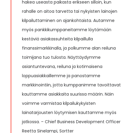
hakea useasta paikasta erikseen silloin, kun
rahalle on aitoa tarvetta tai nykyisten lainojen
kilpailuttaminen on ajankohtaista. Autamme
myös pankkikumppaneitamme löytämään
kestäviä asiakassuhteita kilpaillulla
finanssimarkkinalla, ja polkumme alan reiluna
toimijana tuo tulosta. Näyttäydymme
asiantuntevana, reiluna ja kotimaisena
loppuasiakkaillemme ja panostamme
markkinointiin, jotta kumppanimme tavoittavat
kauttamme asiakkaita suurissa määrin. Näin
voimme varmistaa kilpailukykyisten
lainatarjousten löytymisen kauttamme myös
jatkossa. – Chief Business Development Officer
Reetta Sinelampi, Sortter