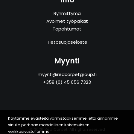
Ryhmittymä
Avoimet työpaikat
Tapahtumat
Tietosuojaseloste
Myynti
myynti@redcarpetgroup.fi
+358 (0) 45 656 7323
Käytämme evästeitä varmistaaksemme, että annamme
sinulle parhaan mahdollisen kokemuksen
© 2026 Red Carpet. All rights reserved
verkkosivustollamme.