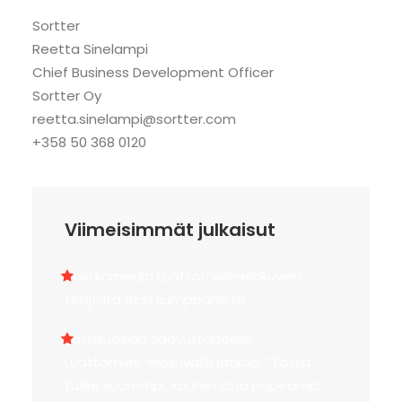
Sortter
Reetta Sinelampi
Chief Business Development Officer
Sortter Oy
reetta.sinelampi@sortter.com
+358 50 368 0120
Viimeisimmät julkaisut
Uusi komedia Luottomies-elokuvien
tekijöiltä etsii kumppaneita
Jättisuosion saavuttaneelle
Luottomies-elokuvalle jatkoa: ”Tästä
tulee suurempi, kauniimpi ja nopeampi