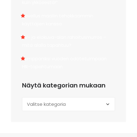
kuin ykkösestä!”
Sovellus maaliin tehokkaammin
käyttäjien kanssa
TV- ja elokuva-alan rahoitusmurros –
mitä alalla tapahtuu?
Kumppaniksi vuoden odotetuimpaan
HR-tapahtumaan
Näytä kategorian mukaan
Näytä
kategorian
mukaan