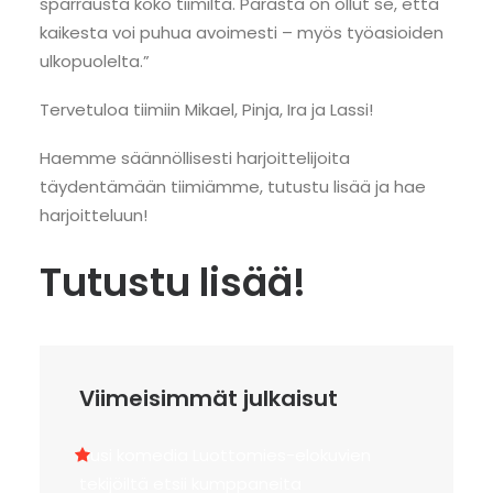
sparrausta koko tiimiltä. Parasta on ollut se, että
kaikesta voi puhua avoimesti – myös työasioiden
ulkopuolelta.”
Tervetuloa tiimiin Mikael, Pinja, Ira ja Lassi!
Haemme säännöllisesti harjoittelijoita
täydentämään tiimiämme, tutustu lisää ja hae
harjoitteluun!
Tutustu lisää!
Viimeisimmät julkaisut
Uusi komedia Luottomies-elokuvien
tekijöiltä etsii kumppaneita