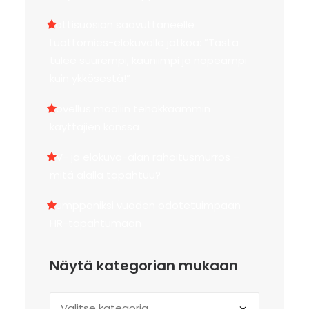
Jättisuosion saavuttaneelle
Luottomies-elokuvalle jatkoa: ”Tästä
tulee suurempi, kauniimpi ja nopeampi
kuin ykkösestä!”
Sovellus maaliin tehokkaammin
käyttäjien kanssa
TV- ja elokuva-alan rahoitusmurros –
mitä alalla tapahtuu?
Kumppaniksi vuoden odotetuimpaan
HR-tapahtumaan
Näytä kategorian mukaan
Näytä