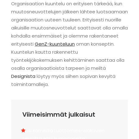
Organisaation kuuntelu on erityisen tärkeää, kun
muutosneuvottelujen jälkeen lähtee luotsaamaan
organisaation uuteen tuuleen. Erityisesti nuorille
aikuisille muutosneuvottelut saattavat olla omalla
kohdalla ensimmäiset ja olemme rakentaneet
erityisesti
GenZ-kuunteluun
oman konseptin.
Kuuntelun kautta rakennettu
työntekijökokemuksen kehittäminen saattaa olla
osalla organisaatioista tarpeen ja meiltä
Designista
löytyy myös siihen sopivan kevyitä
toimintamalleja.
Viimeisimmät julkaisut
Uusi komedia Luottomies-elokuvien
tekijöiltä etsii kumppaneita