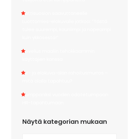
Jättisuosion saavuttaneelle
Luottomies-elokuvalle jatkoa: ”Tästä
tulee suurempi, kauniimpi ja nopeampi
kuin ykkösestä!”
Sovellus maaliin tehokkaammin
käyttäjien kanssa
TV- ja elokuva-alan rahoitusmurros –
mitä alalla tapahtuu?
Kumppaniksi vuoden odotetuimpaan
HR-tapahtumaan
Näytä kategorian mukaan
Näytä