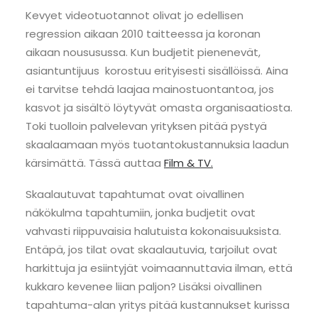
Kevyet videotuotannot olivat jo edellisen
regression aikaan 2010 taitteessa ja koronan
aikaan noususussa. Kun budjetit pienenevät,
asiantuntijuus korostuu erityisesti sisällöissä. Aina
ei tarvitse tehdä laajaa mainostuontantoa, jos
kasvot ja sisältö löytyvät omasta organisaatiosta.
Toki tuolloin palvelevan yrityksen pitää pystyä
skaalaamaan myös tuotantokustannuksia laadun
kärsimättä. Tässä auttaa
Film & TV.
Skaalautuvat tapahtumat ovat oivallinen
näkökulma tapahtumiin, jonka budjetit ovat
vahvasti riippuvaisia halutuista kokonaisuuksista.
Entäpä, jos tilat ovat skaalautuvia, tarjoilut ovat
harkittuja ja esiintyjät voimaannuttavia ilman, että
kukkaro kevenee liian paljon? Lisäksi oivallinen
tapahtuma-alan yritys pitää kustannukset kurissa