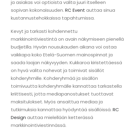
ja asiakas voi optioista valita juuri itselleen
sopivan kokonaisuuden.
RC Event
auttaa sinua
kustannustehokkaissa tapahtumissa.
Kevyt ja tarkasti kohdennettu
markkinointiviestintä on avain näkymiseen pienellä
budjetilla. Hyvän nousukauden aikana voi ostaa
vaikkapa koko Etelä-Suomen mainospinnat ja
saada laajan näkyvyyden. Kukkaroa kiristettäessä
on hyvä valita nohevat ja toimivat sisällöt
kohderyhmille. Kohderyhmää ja sisällön
toimivuutta kohderyhmälle kannattaa tarkastella
kriittisesti, jotta mediapanostukset tuottavat
maksitulokset. Myös ansaittua mediaa ja
tutkimuksia kannattaa hyödyntää sisällöissä.
RC
Design
auttaa mielellään ketterässä
markkinointiviestinnässä.