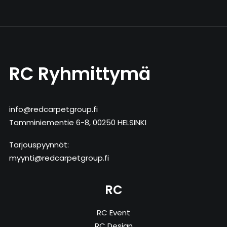
RC Ryhmittymä
info@redcarpetgroup.fi
Tamminiementie 6-8, 00250 HELSINKI
Tarjouspyynnöt:
myynti@redcarpetgroup.fi
RC
RC Event
RC Design