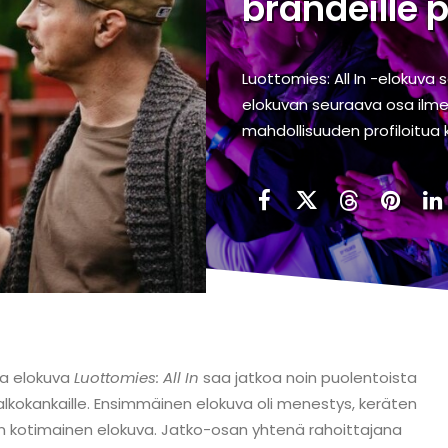
brändeille 
Luottomies: All In -elokuva
elokuvan seuraava osa ilmest
mahdollisuuden profiloitua k
a elokuva
Luottomies: All In
saa jatkoa noin puolentoista
lkokankaille. Ensimmäinen elokuva oli menestys, keräten
tuin kotimainen elokuva. Jatko-osan yhtenä rahoittajana