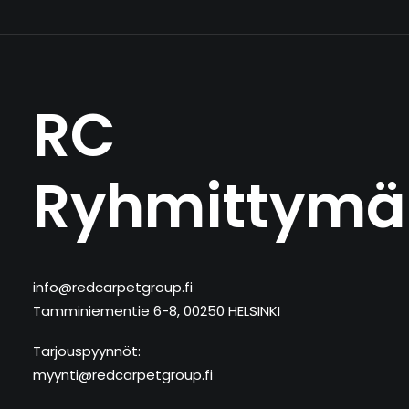
RC
Ryhmittymä
info@redcarpetgroup.fi
Tamminiementie 6-8, 00250 HELSINKI
Tarjouspyynnöt:
myynti@redcarpetgroup.fi