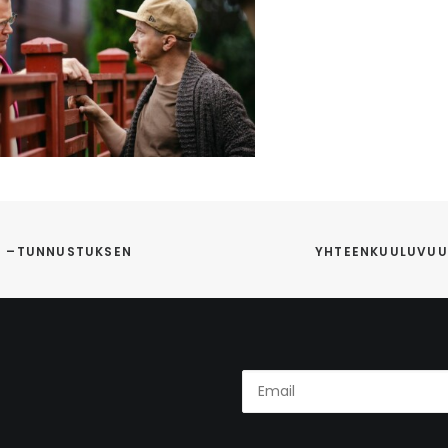
T –TUNNUSTUKSEN
YHTEENKUULUVUU