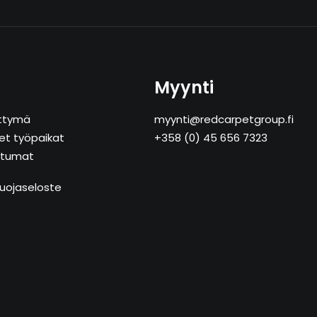
Myynti
ttymä
myynti@redcarpetgroup.fi
et työpaikat
+358 (0) 45 656 7323
tumat
uojaseloste