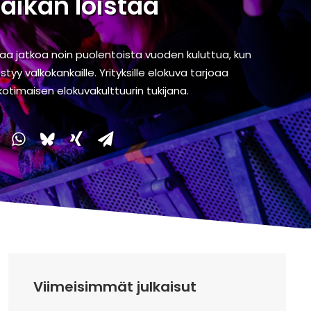
paikan loistaa
 saa jatkoa noin puolentoista vuoden kuluttua, kun
yy valkokankaille. Yrityksille elokuva tarjoaa
otimaisen elokuvakulttuurin tukijana.
Viimeisimmät julkaisut