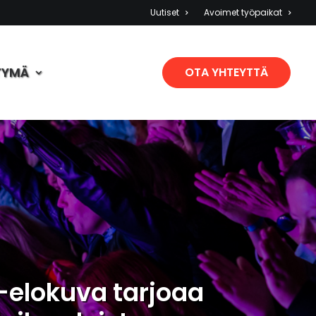
Uutiset
Avoimet työpaikat
TYMÄ
OTA YHTEYTTÄ
-elokuva tarjoaa