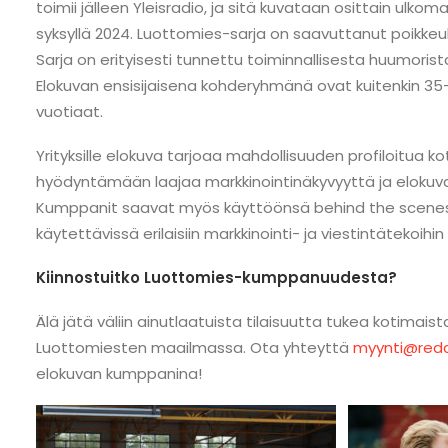
toimii jälleen Yleisradio, ja sitä kuvataan osittain ulko
syksyllä 2024. Luottomies-sarja on saavuttanut poikkeuk
Sarja on erityisesti tunnettu toiminnallisesta huumorista
Elokuvan ensisijaisena kohderyhmänä ovat kuitenkin 35
vuotiaat.
Yrityksille elokuva tarjoaa mahdollisuuden profiloitua 
hyödyntämään laajaa markkinointinäkyvyyttä ja elokuv
Kumppanit saavat myös käyttöönsä behind the scenes -ma
käytettävissä erilaisiin markkinointi- ja viestintätekoih
Kiinnostuitko Luottomies-kumppanuudesta?
Älä jätä väliin ainutlaatuista tilaisuutta tukea kotimai
Luottomiesten maailmassa. Ota yhteyttä
myynti@redc
elokuvan kumppanina!