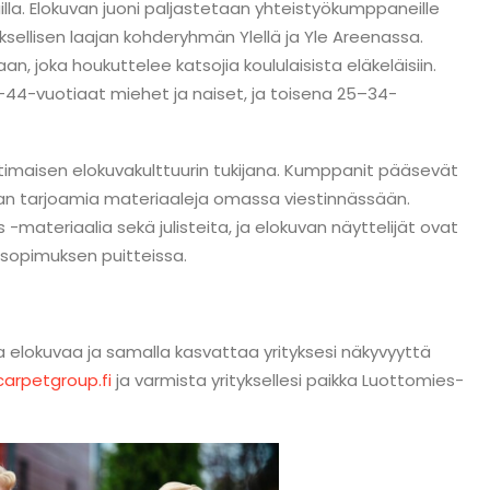
mailla. Elokuvan juoni paljastetaan yhteistyökumppaneille
sellisen laajan kohderyhmän Ylellä ja Yle Areenassa.
an, joka houkuttelee katsojia koululaisista eläkeläisiin.
–44-vuotiaat miehet ja naiset, ja toisena 25–34-
kotimaisen elokuvakulttuurin tukijana. Kumppanit pääsevät
an tarjoamia materiaaleja omassa viestinnässään.
teriaalia sekä julisteita, ja elokuvan näyttelijät ovat
in sopimuksen puitteissa.
sta elokuvaa ja samalla kasvattaa yrityksesi näkyvyyttä
arpetgroup.fi
ja varmista yrityksellesi paikka Luottomies-